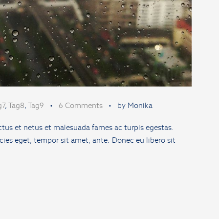
g7
,
Tag8
,
Tag9
•
6 Comments
•
by Monika
ctus et netus et malesuada fames ac turpis egestas.
cies eget, tempor sit amet, ante. Donec eu libero sit