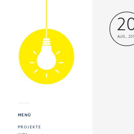
2
AUG., 20
MENÜ
PROJEKTE