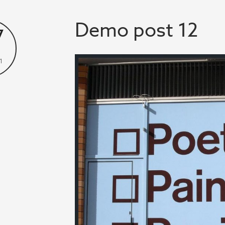
Demo post 12
7
1